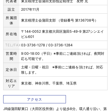
代表者
東京税理士会蒲田支部指定税理士 友野 充
設立
2017年11月
所属団
東京税理士会蒲田支部 （登録番号 第136708号）
体
〒144-0052 東京都大田区蒲田5-49-9 第27シンエイ
所在地
ビル601
TEL/FAX
03-3736-1278 / 03-3736-1284
営業時
9:00-18:00（平日）※事前にご連絡頂ければ、夜間対
間
応も可能です。
土曜・日曜・祝日 ※事前にご連絡を頂ければ、対応
定休日
致します。
対応エ
東京都、神奈川県。千葉県、埼玉県
リア
アクセス
JR線蒲田駅東口（大田区役所側）より徒歩8分。環八通り沿い、第