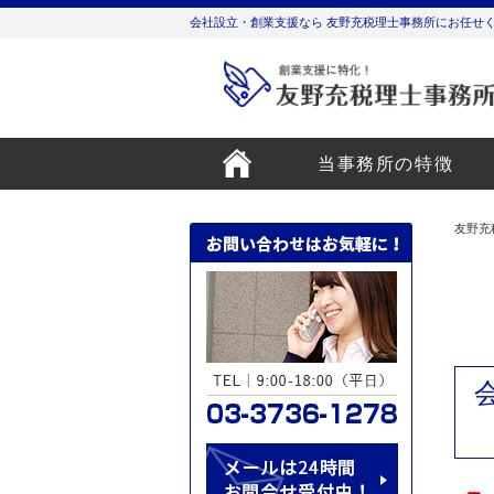
会社設立・創業支援なら 友野充税理士事務所にお任せ
当事務所の特徴
友野充