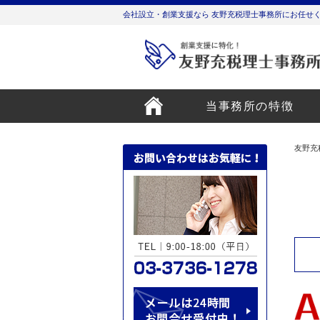
会社設立・創業支援なら 友野充税理士事務所にお任せ
当事務所の特徴
友野充