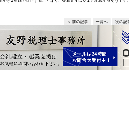
部分を２重線で訂正することなく、令和元年は０１と記載するそうです
＜ 前の記事
一覧へ
次の記