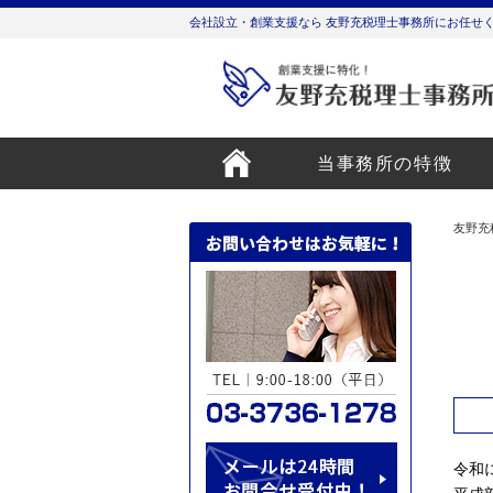
会社設立・創業支援なら 友野充税理士事務所にお任せ
当事務所の特徴
友野充
令和